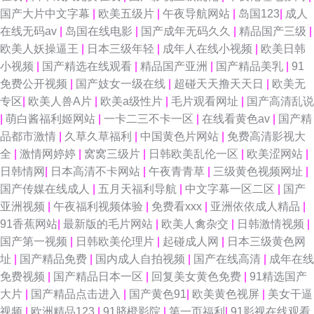
国产大片中文字幕
|
欧美五级片
|
午夜导航网站
|
岛国123
|
成人
在线无码av
|
岛国在线电影
|
国产成年无码久久
|
精品国产三级
|
欧美人妖操逼王
|
日本三级年轻
|
成年人在线小视频
|
欧美日韩
小视频
|
国产精选在线观看
|
精品国产亚洲
|
国产精品美乳
|
91
免费公开视频
|
国产妓女一级在线
|
超碰天天撸天天日
|
欧美无
专区
|
欧美人兽A片
|
欧美a级性片
|
毛片观看网址
|
国产高清乱说
|
萌白酱福利姬网站
|
一卡二三不卡一区
|
在线看黄色av
|
国产精
品都市激情
|
久草久草福利
|
中国黄色片网站
|
免费高清影视大
全
|
激情网婷婷
|
窝窝三级片
|
日韩欧美乱伦一区
|
欧美涩网站
|
日韩情网
|
日本高清不卡网站
|
午夜青青草
|
三级黄色视频网址
|
国产传媒在线成人
|
五月天福利导航
|
中文字幕一区二区
|
国产
亚洲视频
|
午夜福利视频体验
|
免费看xxx
|
亚洲依依成人精品
|
91香蕉网站
|
最新版的毛片网站
|
欧美人禽杂交
|
日韩激情视频
|
国产第一视频
|
日韩欧美伦理片
|
起碰成人网
|
日本三级黄色网
址
|
国产精品免费
|
国内成人自拍视频
|
国产在线高清
|
成年在线
免费视频
|
国产精品日本一区
|
回复美女黄色免费
|
91精选国产
大片
|
国产精品点击进入
|
国产黄色91
|
欧美黄色视屏
|
美女干逼
视频
|
欧洲精品123
|
91脐橙影院
|
第一页福利
|
91影视在线观看