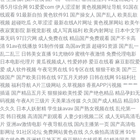
香5月综合网
91爱爱com
伊人涩涩射
黄色视频网址导航
91国在
久日 福利网av 伊人久久艹 91黑料网址入口 91社区色色网 92福利区 草莓
线观看
91最新自拍
黄色软件91
国产操女人
国产乱人
欧美乱欲
视频
超碰吃瓜
久草涩涩
最新在线A片网址
黄色视屏网站
欧美午
app导航 国产精品久久91 黄天堂av 蜜臀刺激网 人妻精品国产 色墦基地 性爱
夜寂寞影院
新视觉影视
成人写真福利
欧美内射网址
日本中文字
幕无码
97日穴网
成人免费在线
精品国产免费观看
国产不卡高
av天堂 AV无吗在线 精品久久COM 男人天堂午夜av 婷婷五月天青草 伊人久
清
91av在线播放
91制作传媒
岛国av资源
超碰91资源
国产乱一
乱二乱三
日韩美女直播
91尤物69
蜜桃午夜激情
免费伦理电影
久五月 91操网 91巨炮 A级曰逼视频 高清成人三级网址 黄色视频热99 亚洲
日本电影伦理片
黄瓜视频成人
性爱婷婷
爱豆在线看
麻豆影院爱
爱
成人软件视频
午夜宅男在线
91专区在线
狠狠干欧美
国产三
91NAV 91白丝白虎萝莉 91日本丝袜 91中文熟女 超碰国产夫妻人人 黄页永
级国产
国产欧美日韩在线
97五月天婷婷
日韩在线网
91福利社
视频
福利导航
A片三级网站
久草视频8
香蕉APP污视频
艹艹艹
久免费观看 欧美日韩大陆成人 日韩深夜肏逼啪啪啪 91n色情 日本不卡久久
插逼
国产精品五月天
狠狠操欧美性爱
国产绝色精品
精品孕妇无
码视频
午夜A片三级片
天美果冻传媒
久久国产成人精品
精品93
精品 亚洲人人插 91激情双飞 91视频在线日美女免费 AV日韩精品 精品亚洲
久久久
日本人妖射精
学生妹avav
国产熟女视频在线
乱伦第一
页
韩日视频
高清国产剧观看
人妻少妇视频二区
成人无码高清毛
少妇流水 蜜臀91九色原创 日韩无码 五月天综合色色网
片
亚洲av激情电影
午夜导航在线
国内主播第一页
国产高清电
影网址
91社区论坛
免费网站黄色在线
久久偷拍高清亚洲
91午
夜在线免费
亚洲精品第五页
麻豆网站在线观看
91精选国产
国