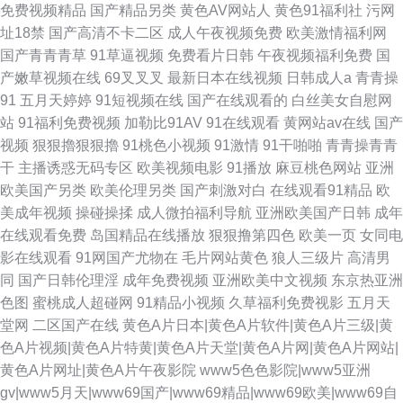
免费视频精品
国产精品另类
黄色AV网站人
黄色91福利社
污网
址18禁
国产高清不卡二区
成人午夜视频免费
欧美激情福利网
国产青青青草
91草逼视频
免费看片日韩
午夜视频福利免费
国
产嫩草视频在线
69叉叉叉
最新日本在线视频
日韩成人a
青青操
91
五月天婷婷
91短视频在线
国产在线观看的
白丝美女自慰网
站
91福利免费视频
加勒比91AV
91在线观看
黄网站av在线
国产
视频
狠狠擼狠狠擼
91桃色小视频
91激情
91干啪啪
青青操青青
干
主播诱惑无码专区
欧美视频电影
91播放
麻豆桃色网站
亚洲
欧美国产另类
欧美伦理另类
国产刺激对白
在线观看91精品
欧
美成年视频
操碰操揉
成人微拍福利导航
亚洲欧美国产日韩
成年
在线观看免费
岛国精品在线播放
狠狠撸第四色
欧美一页
女同电
影在线观看
91网国产尤物在
毛片网站黄色
狼人三级片
高清男
同
国产日韩伦理淫
成年免费视频
亚洲欧美中文视频
东京热亚洲
色图
蜜桃成人超碰网
91精品小视频
久草福利免费视影
五月天
堂网
二区国产在线
黄色A片日本|黄色A片软件|黄色A片三级|黄
色A片视频|黄色A片特黄|黄色A片天堂|黄色A片网|黄色A片网站|
黄色A片网址|黄色A片午夜影院
www5色色影院|www5亚洲
gv|www5月天|www69国产|www69精品|www69欧美|www69自