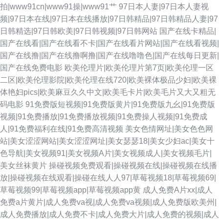
拍|www91cn|www91操|www91艹
97日本人妻|97日本人妻视
频|97日本在线|97日本在线播放|97日韩精品|97日韩精品人妻|97
日韩精选|97日韩欧美|97日韩视频|97日韩网站
国产在线卡精品|
国产在线看|国产在线看不卡|国产在线看片网站|国产在线看视频|
国产在线撸|国产在线撸啊撸|国产在线噜噜色|国产在线每日更新|
国产在线免费电影
欧美伦理片|欧美伦理片第7页|欧美伦理一区
二区|欧美伦理影院|欧美伦理在线720|欧美裸体极品少妇|欧美裸
体艳妇pics|欧美麻豆久久中文|欧美毛卡片|欧美毛片又大又粗无
码电影
91免费版短视频|91免费版黄片|91免费版九幺|91免费版
视频|91免费播放|91免费播放视频|91免费操人视频|91免费成
人|91免费福利在线|91免费高清视频
美女色情网址|美女色色网
站|美女涩涩网站|美女涩涩网址|美女瑟瑟18|美女少妇ac|美女十
色导航|美女视频91|美女视频A片|美女视频成人|美女视频毛片|
美女丝袜黄片
操碰视频免费观看|操碰视频在线|操碰视频在线播
放|操碰视频在线观看|操碰在线人人97|草莓视频18|草莓视频69|
草莓视频99|草莓视频app|草莓视频app黄
成人免费A片xx|成人
免费a片黄片|成人免费va视|成人免费va视频|成人免费版欧美州|
成人免费播放|成人免费不卡|成人免费大片|成人免费的视频|成人