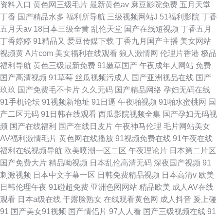
资料入口
黄色网三级毛片
最新黄色av
麻豆影院免费
五月天堂
丁香
国产精品水多
福利所导航
三级视频网站J
51福利影院
丁香
五月天av
18日本三级全黄
乱伦天堂
国产在线短视频
丁香五月
丁香婷婷
91精品又
爱豆传媒下载
丁香九月国产主播
美女网站
视频黄
A片com
美女福利在线观看
狼人激情网
伦理片香港
极品
福利导航
黄色三级最新免费
91嫩草国产
午夜成年人网站
免费
国产高清视频
91草莓
丝瓜视频污成人
国产亚洲视品在线
国产
玖玖
国产免费毛不卡片
久久无码
国产精品网络
孕妇无码在线
91手机论坛
91视频新地址
91日逼
午夜啪视频
91啪水蜜桃网
国
产二区无码
91日韩在线观看
西瓜影院视频全集
国产孕妇无码视
频
国产在线福利
国产在线日皮片
午夜神马伦理
毛片网站美女
AV福利激情毛片
黄色网在线播放
91视频免费在线
91午夜在线
福利在线视频导航
欧美喷潮一区二区
午夜理论片
日本第二片区
国产免费大片
精品呦视频
日本乱伦高清无码
深夜国产视频
91
刺激视频
日本中文字幕一区
日韩免费精品视频
日本高清v
欧美
日韩伦理午夜
91碰超免费
亚洲色图网站
精品欧美
成人AV在线
观看
日本a级在线
干露脸熟女
在线观看黄色网
成人抖音
爰上碰
91
国产美女91视频
国产情侣片
97人人看
国产三级视频在线
91