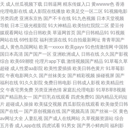
天
成人丝瓜视频下载
日韩逼网
精东传媒入口
黄wwww色
香港
91嫩草国产精品 91女玍 91秦先生在线在线 91男人在线 91欧美大片 91入口
伦理电影在线
成人影院在线播放
欧美足交一区二区
91视频电影
另类四虎
亚洲东京热
国产不卡在线
91九色视频
日本天堂视频
91美女小视频 91久要 91工厂在线视频 91大神最新地址 在线观看污网站 91
导航
日本三级光棍影院
91大神精品
欧美怡红院院二区
爱豆传
媒观看网站
综合日韩欧美
草逼网首页
国产日韩精品91
91视频
成长人版网 91地址网址 91久色女优 97视频久 91在线国内 95资源超碰 91在
网站在线
69性影院
福利资源在线
91自拍最新网址
青青草国产
成人
黄色岛国网站
欧美一xxxxx
欧美gayv
91色情激情网
中国韩
线免费视屏 91站视频网 91网站在线观看18 91影院污 91唐先生探花视频 91
国日本高清
国产国产一区
亚洲欧洲成人
日韩在线
久久国产影视
综合
欧美69潮喷
伦理片app下载
激情视频国产精品
91草莓久草
网站免费 91手机在线视频观看 97国产在线播放 91呦呦 91人人插 91看视频
超碰
成人性爱aa影院
欧美性爱插插
欧美日韩色黄片
91草莓影
院
午夜电影网久久
国产丝袜美女
国产精彩视频
操碰视屏
国产
91九色在线观看 91黄瓜视频 91极速视频 91极品福利 91黄色战片 91传禖 中
福利在线
91久久影院
免费日韩电影
日韩成人影视
欧美精品性
交
午夜宅男免费
另类亚洲色情
家庭乱伦理电影
91草B草B视频
文精品产品网 91豆花官网 91福利色 91福利社免费视频 91av视频在线导航
国产精品熟女一
国产巨乳在线观看
四虎免费91
国内精品无码短
片
超碰成人操操
欧美猛交视频
西瓜影院在线观看
欧美做受日韩
91超碰人人艹 91黑料在线 91精品传媒 91福利姬实时更新 91好看免费视频
国产在线一
国产原创视频在线
国产视频高清
国产丝袜一区
黄色
av网址大全
人妻乱视
国产成人在线网站
久草视频资源站
综合
91日美 91亚洲精品无码万宁 91丝袜脚交网站 91入口 91精品观看视频 91人
五月香
成人app在线
四虎试看
91男女
国产男小鲜肉同
福利影