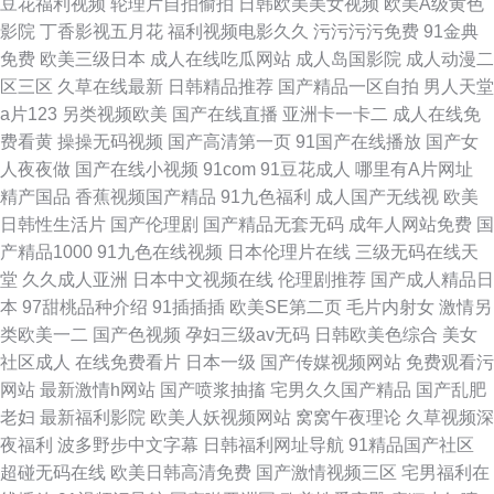
豆花福利视频
轮理片自拍偷拍
日韩欧美美女视频
欧美A级黄色
影院
丁香影视五月花
福利视频电影久久
污污污污免费
91金典
免费
欧美三级日本
成人在线吃瓜网站
成人岛国影院
成人动漫二
区三区
久草在线最新
日韩精品推荐
国产精品一区自拍
男人天堂
a片123
另类视频欧美
国产在线直播
亚洲卡一卡二
成人在线免
费看黄
操操无码视频
国产高清第一页
91国产在线播放
国产女
人夜夜做
国产在线小视频
91com
91豆花成人
哪里有A片网址
精产国品
香蕉视频国产精品
91九色福利
成人国产无线视
欧美
日韩性生活片
国产伦理剧
国产精品无套无码
成年人网站免费
国
产精品1000
91九色在线视频
日本伦理片在线
三级无码在线天
堂
久久成人亚洲
日本中文视频在线
伦理剧推荐
国产成人精品日
本
97甜桃品种介绍
91插插插
欧美SE第二页
毛片内射女
激情另
类欧美一二
国产色视频
孕妇三级av无码
日韩欧美色综合
美女
社区成人
在线免费看片
日本一级
国产传媒视频网站
免费观看污
网站
最新激情h网站
国产喷浆抽搐
宅男久久国产精品
国产乱肥
老妇
最新福利影院
欧美人妖视频网站
窝窝午夜理论
久草视频深
夜福利
波多野步中文字幕
日韩福利网址导航
91精品国产社区
超碰无码在线
欧美日韩高清免费
国产激情视频三区
宅男福利在