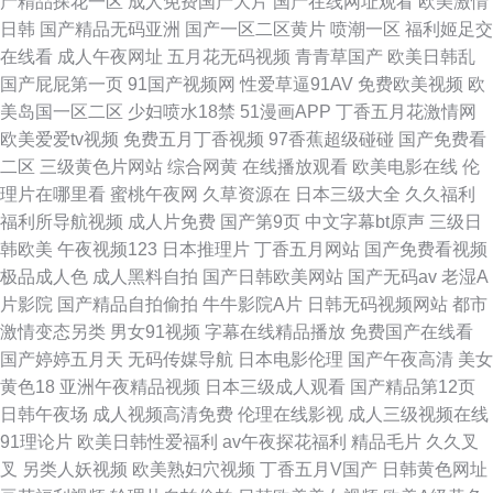
产精品探花一区
成人免费国产大片
国产在线网址观看
欧美激情
日韩
国产精品无码亚洲
国产一区二区黄片
喷潮一区
福利姬足交
在线看
成人午夜网址
五月花无码视频
青青草国产
欧美日韩乱
国产屁屁第一页
91国产视频网
性爱草逼91AV
免费欧美视频
欧
美岛国一区二区
少妇喷水18禁
51漫画APP
丁香五月花激情网
欧美爱爱tv视频
免费五月丁香视频
97香蕉超级碰碰
国产免费看
二区
三级黄色片网站
综合网黄
在线播放观看
欧美电影在线
伦
理片在哪里看
蜜桃午夜网
久草资源在
日本三级大全
久久福利
福利所导航视频
成人片免费
国产第9页
中文字幕bt原声
三级日
韩欧美
午夜视频123
日本推理片
丁香五月网站
国产免费看视频
极品成人色
成人黑料自拍
国产日韩欧美网站
国产无码av
老湿A
片影院
国产精品自拍偷拍
牛牛影院A片
日韩无码视频网站
都市
激情变态另类
男女91视频
字幕在线精品播放
免费国产在线看
国产婷婷五月天
无码传媒导航
日本电影伦理
国产午夜高清
美女
黄色18
亚洲午夜精品视频
日本三级成人观看
国产精品第12页
日韩午夜场
成人视频高清免费
伦理在线影视
成人三级视频在线
91理论片
欧美日韩性爱福利
av午夜探花福利
精品毛片
久久叉
叉
另类人妖视频
欧美熟妇穴视频
丁香五月V国产
日韩黄色网址