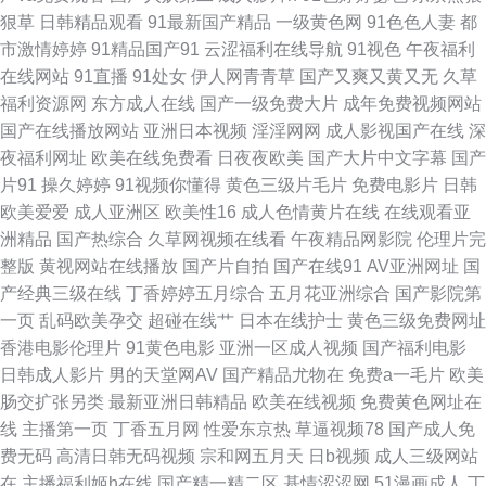
狠草
日韩精品观看
91最新国产精品
一级黄色网
91色色人妻
都
爱96 欧美变态二区 97国产精品一区二区 欧美成人超踫AⅤ 狼人社区 91午夜
市激情婷婷
91精品国产91
云涩福利在线导航
91视色
午夜福利
在线网站
91直播
91处女
伊人网青青草
国产又爽又黄又无
久草
福利在线观看 香焦破解版 91k大神 欧美肏区 91福利啪 91极品探花 91视频
福利资源网
东方成人在线
国产一级免费大片
成年免费视频网站
国产在线播放网站
亚洲日本视频
淫淫网网
成人影视国产在线
深
在线观看地址 国产精海角 久艹综合精品 豆花视频在线吃瓜 国产精品有限公
夜福利网址
欧美在线免费看
日夜夜欧美
国产大片中文字幕
国产
片91
操久婷婷
91视频你懂得
黄色三级片毛片
免费电影片
日韩
司 国产一区二区三四区 1024手机片91 91白丝 69福利姬在线观看 一区二区
欧美爱爱
成人亚洲区
欧美性16
成人色情黄片在线
在线观看亚
洲精品
国产热综合
久草网视频在线看
午夜精品网影院
伦理片完
成人日本 国产精品二区三区 欧美后入 探花在线播放 人人爱人人干人人操 99
整版
黄视网站在线播放
国产片自拍
国产在线91
AV亚洲网址
国
产经典三级在线
丁香婷婷五月综合
五月花亚洲综合
国产影院第
成人国产精品视频 豆花视屏 黃色軟件香蕉 97干97色 91网址在线观看视频
一页
乱码欧美孕交
超碰在线艹
日本在线护士
黄色三级免费网址
香港电影伦理片
91黄色电影
亚洲一区成人视频
国产福利电影
91后入视频 91综合日韩蜜桃 91字幕中文视频 午夜福利九洲 影音先锋女人
日韩成人影片
男的天堂网AV
国产精品尤物在
免费a一毛片
欧美
肠交扩张另类
最新亚洲日韩精品
欧美在线视频
免费黄色网址在
aV鲁色 91传媒网视频 91丝腿 福利色不卡导航 久久一区丝袜制服 91人妻网
线
主播第一页
丁香五月网
性爱东京热
草逼视频78
国产成人免
费无码
高清日韩无码视频
宗和网五月天
日b视频
成人三级网站
色性网站 91视频观看 91主播在线视频 www久久 大香蕉伊人社 国产精品久
在
主播福利姬h在线
国产精一精二区
基情涩涩网
51漫画成人
丁