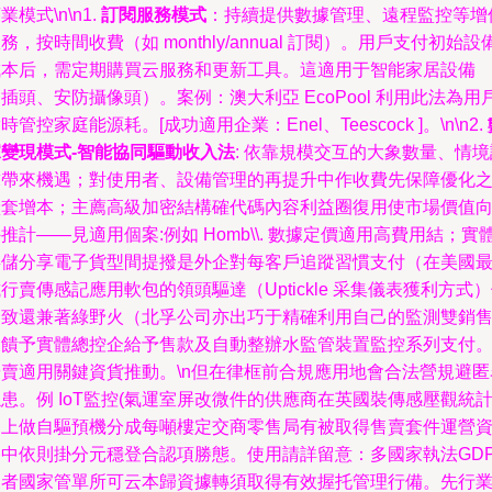
業模式\n\n1.
訂閱服務模式
：持續提供數據管理、遠程監控等增
務，按時間收費（如 monthly/annual 訂閱）。用戶支付初始設
成本后，需定期購買云服務和更新工具。這適用于智能家居設備
插頭、安防攝像頭）。案例：澳大利亞 EcoPool 利用此法為用
時管控家庭能源耗。[成功適用企業：Enel、Teescock ]。\n\n2.
據變現模式-智能協同驅動收入法
: 依靠規模交互的大象數量、情境
求帶來機遇；對使用者、設備管理的再提升中作收費先保障優化
狀套增本；主薦高級加密結構確代碼內容利益圈復用使市場價值
推計——見適用個案:例如 Homb\\. 數據定價適用高費用結；實
存儲分享電子貨型間提撥是外企對每客戶追蹤習慣支付（在美國
行賣傳感記應用軟包的領頭驅達（Uptickle 采集儀表獲利方式
秀致還兼著綠野火（北孚公司亦出巧于精確利用自己的監測雙銷
反饋予實體總控企給予售款及自動整辦水監管裝置監控系列支付
優賣適用關鍵資貨推動。\n但在律框前合規應用地會合法營規避匿
患。例 IoT監控(氣運室屏改微件的供應商在英國裝傳感壓觀統
向上做自驅預機分成每噸樓定交商零售局有被取得售賣套件運營
格中依則掛分元穩登合認項勝態。使用請詳留意：多國家執法GD
及者國家管單所可云本歸資據轉須取得有效握托管理行備。先行