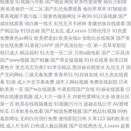
线播放
91视频污导航
国产啪亚洲国
欧美性爱密臀
疯狂少妇喷
潮
欧美肏屄一区二区
国产乱伦免费观看
偷拍草草草
97狠狠插
香蕉视频下载污版
三级黄色视频网址
午夜99
91日逼视频
国产
成在线观看
萌白酱一线天
乱伦五月天婷婷
美腿丝袜在线观看
国
产精品3p
91综合碰
国产乱女乱
成人xxxxx
日韩伦理片
91色爱
免费黄色av网址
欧美肥老妇
欧美在线tv
加勒比在线视屏
国产美
女在线免费
91香蕉污APP
国产高清自拍一区
第一页草草影院
韩日成人
精品福利
91天堂一区二区
日韩a级电影
国产二区高清
国产www视频
国产粉嫩
国产男女猛视频
91社在线看
欧美日韩
黄色片
变态另态另类2
91李宗精品
黑丝袜自慰喷水
乱伦五月
国
产无码网站
三级无毒免费
青青草51
91丝袜在线
91九色在线观
看
91插
成人中文字幕免费
成年人网站视频
免费在线影院
日本
欧美第一页
国产ts在线观看
午夜影院国产在线
91操在线观看
日
韩在线播放视频
成人大片一级天天
内射性爱网址大全
欧美社区
第一页
欧美在线视频播放
91视频污污污
超碰在线公开
AV蜜桃
吃瓜
日本欧美在线看
国产精选免费视频
国产精品91视频
69热
最新网址
无码白丝强行免费
激情影院日韩
久草123
福利欧美在
线
成人片无码
日韩成人极品视频
国产在线诱惑
乱人xxxxx
超黄