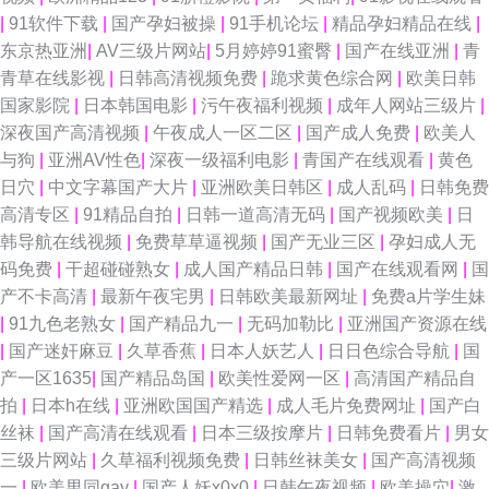
|
91软件下载
|
国产孕妇被操
|
91手机论坛
|
精品孕妇精品在线
|
东京热亚洲
|
AV三级片网站
|
5月婷婷91蜜臀
|
国产在线亚洲
|
青
青草在线影视
|
日韩高清视频免费
|
跪求黄色综合网
|
欧美日韩
国家影院
|
日本韩国电影
|
污午夜福利视频
|
成年人网站三级片
|
深夜国产高清视频
|
午夜成人一区二区
|
国产成人免费
|
欧美人
与狗
|
亚洲AV性色
|
深夜一级福利电影
|
青国产在线观看
|
黄色
日穴
|
中文字幕国产大片
|
亚洲欧美日韩区
|
成人乱码
|
日韩免费
高清专区
|
91精品自拍
|
日韩一道高清无码
|
国产视频欧美
|
日
韩导航在线视频
|
免费草草逼视频
|
国产无业三区
|
孕妇成人无
码免费
|
干超碰碰熟女
|
成人国产精品日韩
|
国产在线观看网
|
国
产不卡高清
|
最新午夜宅男
|
日韩欧美最新网址
|
免费a片学生妹
|
91九色老熟女
|
国产精品九一
|
无码加勒比
|
亚洲国产资源在线
|
国产迷奸麻豆
|
久草香蕉
|
日本人妖艺人
|
日日色综合导航
|
国
产一区1635
|
国产精品岛国
|
欧美性爱网一区
|
高清国产精品自
拍
|
日本h在线
|
亚洲欧国国产精选
|
成人毛片免费网址
|
国产白
丝袜
|
国产高清在线观看
|
日本三级按摩片
|
日韩免费看片
|
男女
三级片网站
|
久草福利视频免费
|
日韩丝袜美女
|
国产高清视频
一
|
欧美男同gay
|
国产人妖x0x0
|
日韩午夜视频
|
欧美操穴
|
激