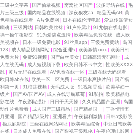
三级中文字幕
|
国产偷录视频
|
窝窝社区国产
|
波多野结在线
|
毛
片三级三级
|
国内精品在线视频
|
深夜狼友aa
|
精品无码AB
|
黄
色精品在线观看
|
A片免费网
|
日本在线伦理电影
|
爱豆传媒倩女
幽魂
|
三级网站
|
日韩欧美丝袜
|
91户外露出
|
91尤物在线电影
|
操一操午夜影院
|
91为爱搞点激情
|
欧美精品免费在线
|
成人欧
美视频在
|
日本一级免费电影
|
91丝瓜app
|
三级免费黄站
|
岛国
123
|
成人精品视频网站
|
综合亚洲5
|
欧美激情xxxx
|
欧美日韩
免费大片
|
免费91视频
|
国产白丝美女
|
日韩高清无码网址
|
成
人在线无码
|
成人短视频下载
|
欧美日韩不卡中文
|
性欧美ⅩⅩⅩⅩ
乱
|
黄片无码在线观看
|
AV免费在线一区
|
三级在线无码观看
|
欧日韩ab在线
|
欧美一区二区免费
|
一级日本爽快片的
|
国产福
利第一页
|
91榴莲视频
|
无码成人版
|
91视频香蕉
|
欧美孕妇一
级片
|
国产AV国产AV
|
成人在线导航草莓
|
91私拍
|
欧美精品电
影在线
|
午夜影院强奸
|
日日干天天操
|
久久精品国产亚洲
|
岛国
动作片免费看
|
成人国产三级精品
|
国产精品国一
|
丁香情情五
月亚洲
|
国产精品3级片
|
亚洲看片
|
午夜福利激情
|
日韩a级影院
|
操屁屁影院
|
三级在线网站网址
|
欧美精品综合
|
中亚日韩欧美
在线
|
日本成人免费在线
|
国产影视三级乱伦
|
午夜伦理电影网
|