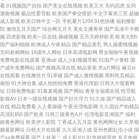
看
91视频国产自拍
国产美女在线视频
欧美又大
无码四虎
女同
无码成人导航 婷婷五月天资源站 婷婷亚洲先锋影音 自拍成人在线一区 91红
激吻视频
极品性爱导航
欧美国产拳交喷奶
中文字幕第三页
超碰
成人影视
欧美日韩中文一区
手机看片1204
91色快播
福利撸影
桃福利 91社网址 91网站免费123 91香蕉视频在线观 国产三级在线 日韩精品
院
激情五月天国产
综合网五月天
美女主播青草
国产高清不卡视
频
四虎影视
欧美一区在线
操碰视频
五月天婷婷欧美
欧美大BB
6 国产精品超碰在线 91在线91 亚洲欧美日韩国产成人 蜜臀久久99精品久久
国产福利啪啪
欧洲成人午夜精品
国产精品美乳
男人操蜜桃视频
无码射精网站
18成年人网站
日本高清电影网
男女啪啪午夜视频
超碰91人人草 一本道三四五区 美女电影 91社国产在线看 日韩黄页免费 白丝
免费电影在线观看
亚洲ab
成人少妇视频导航
91国产小青蛙
国
产成年免费网站
国产视频高清在线
精品香蕉
求a片网址
麻豆tv
中出在线观看 91人妻草 色综色囯产欧美曰韩 大香蕉衣人 69性爱小视频 狠狠
在线观看
在线撸丝片
91草碰
国产成人激情视频
黑料吃瓜精品
偷拍
91大神合集
成人拍拍拍免费
香港伦理剧
日韩大片观看网
干第一页 91视频理论 亚洲一本在线 国内自啪 91看片官网 性生活剧场 天天
址
日韩免费电影
91羞羞视频
国产网站
青草全福视在线
性导航
影视AV
日本一级在线视频
国产好片浮力
91久操
国产精品成人
透伊人 大香蕉视频操啪 91N免费网站 亚洲日本韩国成人在线 成人伊人9 国
在线
精品免费看
人人看操碰
午夜伦理电影网
久久国自产拍精品
高清乱码0
国产欧美
日韩三级黄色A片
伦理电影亚洲国产
福利
产原创在线五区 黄色网入口站链接 久久99em国产精品 色片儿视频 亚洲成人
姬黄色网址
欧美伊人影院
丁香成人五月花
黄色网网址女
久草视
频最新网址
日韩大片在线看
久久亚洲人成
亚州色图乱伦小说
国
无码懂色 一级片欧美 91ncom视频 成人网在线 色网址大全亚洲天堂 激情深
产va免费观看
国产人妖第二
成人影片h
91色婷婷瑟色
东京热狠