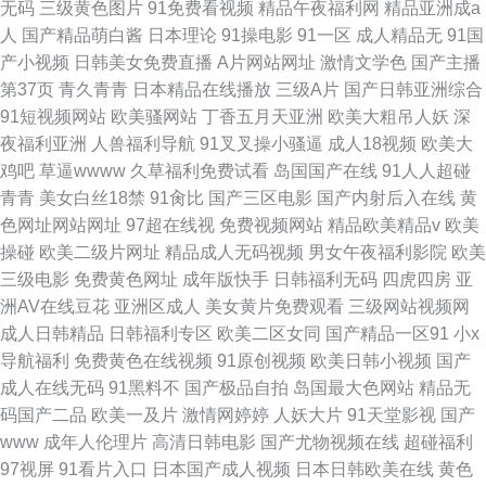
无码
三级黄色图片
91免费看视频
精品午夜福利网
精品亚洲成a
人
国产精品萌白酱
日本理论
91操电影
91一区
成人精品无
91国
产小视频
日韩美女免费直播
A片网站网址
激情文学色
国产主播
第37页
青久青青
日本精品在线播放
三级A片
国产日韩亚洲综合
91短视频网站
欧美骚网站
丁香五月天亚洲
欧美大粗吊人妖
深
夜福利亚洲
人兽福利导航
91叉叉操小骚逼
成人18视频
欧美大
鸡吧
草逼wwww
久草福利免费试看
岛国国产在线
91人人超碰
青青
美女白丝18禁
91肏比
国产三区电影
国产内射后入在线
黄
色网址网站网址
97超在线视
免费视频网站
精品欧美精品v
欧美
操碰
欧美二级片网址
精品成人无码视频
男女午夜福利影院
欧美
三级电影
免费黄色网址
成年版快手
日韩福利无码
四虎四房
亚
洲AV在线豆花
亚洲区成人
美女黄片免费观看
三级网站视频网
成人日韩精品
日韩福利专区
欧美二区女同
国产精品一区91
小x
导航福利
免费黄色在线视频
91原创视频
欧美日韩小视频
国产
成人在线无码
91黑料不
国产极品自拍
岛国最大色网站
精品无
码国产二品
欧美一及片
激情网婷婷
人妖大片
91天堂影视
国产
www
成年人伦理片
高清日韩电影
国产尤物视频在线
超碰福利
97视屏
91看片入口
日本国产成人视频
日本日韩欧美在线
黄色