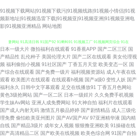
91视频下载网站|91视频下载污|91视频线路|91视频小情侣|91视
频新地址|91视频迅雷下载|91视频亚|91视频亚洲|91视频亚洲电
影|91视频亚洲精品
网站地图
日本一级大片
微拍福利在线观看
91香蕉APP
国产二区三区
国
亚欧日韩免费影院 久久93 伊人久荜中文字幕 91福利首页 91大神合集 91h人
产精品性
乱伦种子
美国伦理大片
国产二区在线观看
美女伦理视
频
福利偷拍小视频
91社区国产
丁香五月天堂
欧美变态一区
国
妻网站 91高清日韩 91国产92 91蝌蚪91 91视频工厂 91视频网页综合 91在
产综合在线观看
国产免费一级片
福利视频资源站
成人午夜在线
观看
欧美图片在线观看
在线观看h视频
国产a级0
变性人妖
国产
线免费入口 av爱福利 久草九九 玖玖爱成人网站 日韩黄页网站 91p最新网址
福利永久
日韩中文字幕观看
足交在线播放91
丁香五月色网站
黄色3级抢网站
国产一区二区
日本一级婬片
久久免费手机视频
91豆花在线免费观看 91蜜臀 91午夜好看得电影网 99国产在线观看 丁香六
学生妹Av网站
亚洲人成免费网站
91大神自拍
福利片在线观看
国产成人内射无码
激情五月极品婷婷
国产剧情精品
成人三级伦
月综合久在线 成人AV免费 精品在线视频2 老湿机69福利 美欧国伦理片14 美
理免费
偷怕欧美亚州图片
国产AV国产AV
97亚洲精华液
国内精
自线
国产精品3级片
成年女人视频
狠狠撸亚洲欧美
91操碰在线
日欧一本道 久久A精aVE 老湿影院福利社 日本亚洲天堂日本国产 久久国产精
国产高清精品二区
国产欧美在线视频
欧美色综合网
91国产自拍