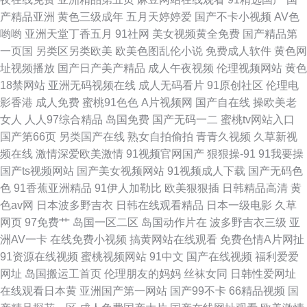
产精品亚洲
黄色三级成年
五月天婷婷爱
国产不卡小视频
AV色
哟哟
亚洲天堂丁香五月
91社网
美女视频黄全免费
国产精品第
一页国
另类区另类欧美
欧美色图乱伦小说
免费成人软件
黄色网
址视频播放
国产日产美产精品
成人午夜视频
伦理视频网站
黄色
18禁网站
亚洲无码视频在线
成人无码看片
91原创社区
伦理电
影香港
成人免费
蜜桃91色色
A片视频网
国产自在线
操欧美老
女人
人人97综合精品
岛国免费
国产无码一二
蜜桃tv网站入口
国产第66页
另类国产在线
熟女自拍偷拍
青青久视频
久草新视
频在线
激情深爱欧美激情
91视频官网国产
狠狠操-91
91我要操
国产ts视频网站
国产美女视频网站
91视频成人下载
国产无码色
色
91香蕉亚洲精品
91伊人加勒比
欧美狠狠插
日韩精品高清
黄
色av网
日本波多野吉衣
日韩在线观看精品
日本一级电影
久草
网页
97免费艹
岛国一区二区
岛国动作片在
波多野吉衣三级
亚
洲AV一卡
在线免费小视频
搞黄网站在线观看
免费色情A片网扯
91资源在线视频
蜜桃视频网站
91中文
国产在线视频
福利爱爱
网址
岛国搬运工首页
伦理朋友的妈妈
丝袜女同
日韩性爱网址
在线观看日本黄
亚洲国产第一网站
国产99不卡
66精品视频
国