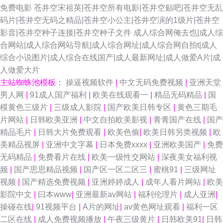
免费电影
苍井空宋祖英|苍井空所有电影|苍井空贴吧|苍井空无乱
码片|苍井空无码之精品|苍井空小公主|苍井空演的1级片|苍井空
影音|苍井空种子连接|苍井空种子文件
成人综合网俺去也|成人综
合网站|成人综合网站导航|成人综合网址|成人综合网自拍t|成人
综合小说图片|成人综合在线国产|成人最新网址|成人做爱A片|成
人做爱大片
主站蜘蛛池模板：
操逼视频软件
|
中文无码免费视频
|
亚洲天堂
男人网
|
91成人国产福利
|
欧美在线观看一
|
精品无码精品
|
国
模黄色三级片
|
三级成人影院
|
国产欧美日韩专区
|
黄色三期毛
片网站
|
日韩欧美亚洲
|
中文自拍欧美影视
|
青青国产在线
|
国产
精品毛片
|
日韩大片免费观看
|
欧美色偷
|
欧美日韩另类视频
|
欧
美精品视屏
|
亚洲中文字幕
|
日本免费xxxx
|
亚洲欧美国产
|
免费
无码精品
|
免费看片在线
|
欧美一级性交网站
|
深夜美女福利视
频
|
国产思思精品视频
|
国产区一区二区三
|
蜜桃91
|
三级网址
视频
|
国产精选免费视频
|
亚洲婷婷成人
|
成年人看片网站
|
欧美
影院中文
|
曰本www
|
亚洲最新av网站
|
福利伦理片
|
成人亚洲
|
操碰在线
|
91视频平台
|
A片的网址
|
av黄色网址观看
|
福利一区
二区在线
|
成人免费视频播放
|
午夜三级黄片
|
日韩欧美91
|
日韩