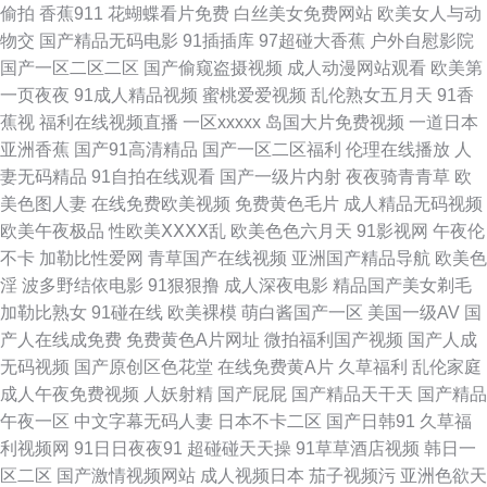
偷拍
香蕉911
花蝴蝶看片免费
白丝美女免费网站
欧美女人与动
品国产精品 久久国产精品影院 久久国产精品人妻酒店 九色骚屄91 久久中文
物交
国产精品无码电影
91插插库
97超碰大香蕉
户外自慰影院
国产一区二区二区
国产偷窥盗摄视频
成人动漫网站观看
欧美第
骚 久操久热 男人天堂TV 狼人五月天综合影院 欧美人与兽 免费看AV 九一社
一页夜夜
91成人精品视频
蜜桃爱爱视频
乱伦熟女五月天
91香
蕉视
福利在线视频直播
一区xxxxx
岛国大片免费视频
一道日本
区在线成人视频 另类性爱综合 久久AV 黄色网战 国产精品九九 国产精选91
亚洲香蕉
国产91高清精品
国产一区二区福利
伦理在线播放
人
妻无码精品
91自拍在线观看
国产一级片内射
夜夜骑青青草
欧
久久 东方av天堂 不卡的a在线 www91色学生 91最新在线观看网址 AV福利
美色图人妻
在线免费欧美视频
免费黄色毛片
成人精品无码视频
欧美午夜极品
性欧美ⅩⅩⅩⅩ乱
欧美色色六月天
91影视网
午夜伦
色导航 91呦在线观看 97视频 91新片 91密臀 91色摸鱼 91麻豆精品久久 91
不卡
加勒比性爱网
青草国产在线视频
亚洲国产精品导航
欧美色
淫
波多野结依电影
91狠狠撸
成人深夜电影
精品国产美女剃毛
大神图片 91高清网站入口 91TV在线播放 1024视频在线一区 国产黑料网站
加勒比熟女
91碰在线
欧美裸模
萌白酱国产一区
美国一级AV
国
产人在线成免费
免费黄色A片网址
微拍福利国产视频
国产人成
成人日本在线 九九六热视频 麻豆四虎视频 欧美福利在线 久久精品视频99 久
无码视频
国产原创区色花堂
在线免费黄A片
久草福利
乱伦家庭
成人午夜免费视频
人妖射精
国产屁屁
国产精品天干天
国产精品
久东京热视频久久 密桃视频成人网站亚洲 久久91视频宅宅 久久海角91 九九
午夜一区
中文字幕无码人妻
日本不卡二区
国产日韩91
久草福
利视频网
91日日夜夜91
超碰碰天天操
91草草酒店视频
韩日一
精品免费观看入口 九一色交 97超碰人人人人澡 91午夜电影观看 91小电影
区二区
国产激情视频网站
成人视频日本
茄子视频污
亚洲色欲天