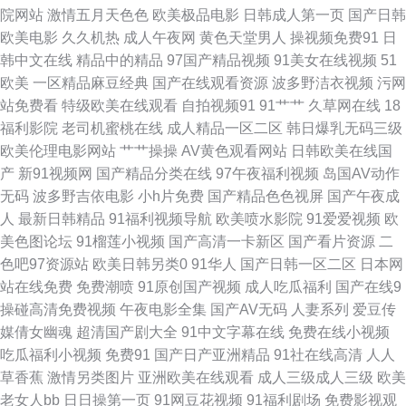
院网站
激情五月天色色
欧美极品电影
日韩成人第一页
国产日韩
妻激情在线 91情爱网 91在线看18 91素人越啪系列 超碰97亚洲区 色情软件
欧美电影
久久机热
成人午夜网
黄色天堂男人
操视频免费91
日
韩中文在线
精品中的精品
97国产精品视频
91美女在线视频
51
欧美日韩爱爱网 91老司机在线观看 AV色图福利导航 www色一区二区 操精
欧美
一区精品麻豆经典
国产在线观看资源
波多野洁衣视频
污网
站免费看
特级欧美在线观看
自拍视频91
91艹艹
久草网在线
18
品大姐 www五月天 超碰97资源共享 大香蕉热 大香蕉亚洲伊人 成人午夜在
福利影院
老司机蜜桃在线
成人精品一区二区
韩日爆乳无码三级
欧美伦理电影网站
艹艹操操
AV黄色观看网站
日韩欧美在线国
线 大香蕉亚洲伊人 成人综合网站狼人 韩日十三区 久久少妇人妻夜夜骚 久久
产
新91视频网
国产精品分类在线
97午夜福利视频
岛国AV动作
无码
波多野吉依电影
小h片免费
国产精品色色视屏
国产午夜成
嫩草国产一 密桃视频免费看 日本乱码 少妇精品在线91 性感美女日本午夜视
人
最新日韩精品
91福利视频导航
欧美喷水影院
91爱爱视频
欧
美色图论坛
91榴莲小视频
国产高清一卡新区
国产看片资源
二
频 在线免费观看毛片基地 在线视频pron 一本道加勒比AV 91超碰在线人人
色吧97资源站
欧美日韩另类0
91华人
国产日韩一区二区
日本网
站在线免费
免费潮喷
91原创国产视频
成人吃瓜福利
国产在线9
91prontv 91乱子伦国产乱 91夜射猫 91视频99视频 东方AV在线100 国产情
操碰高清免费视频
午夜电影全集
国产AV无码
人妻系列
爱豆传
媒倩女幽魂
超清国产剧大全
91中文字幕在线
免费在线小视频
侣AV免费 国产精品九九极品 国产95视频 国产精品传媒 国产精品86 免费观
吃瓜福利小视频
免费91
国产日产亚洲精品
91社在线高清
人人
草香蕉
激情另类图片
亚洲欧美在线观看
成人三级成人三级
欧美
看日韩A片无码 日本无卡 日韩av123区 四虎乱轮 午夜理论 五月天婷婷不卡
老女人bb
日日操第一页
91网豆花视频
91福利剧场
免费影视观